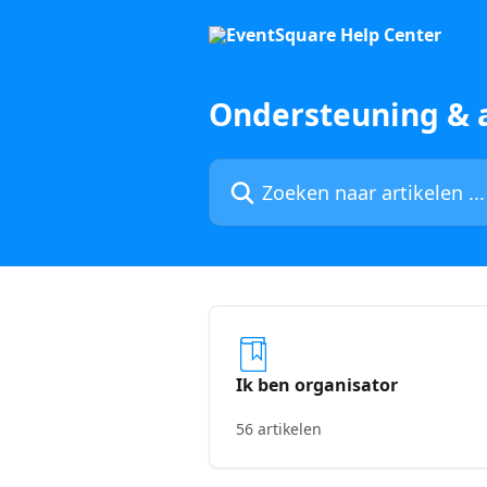
Naar de hoofdinhoud
Ondersteuning & 
Zoeken naar artikelen ...
Ik ben organisator
56 artikelen