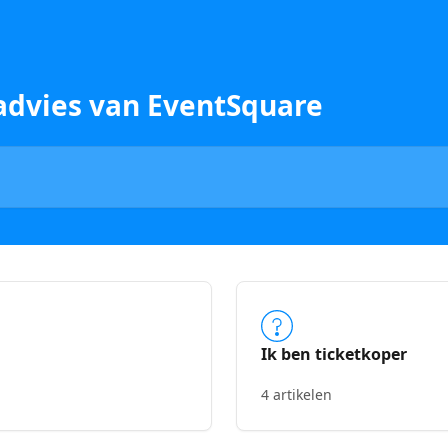
advies van EventSquare
Ik ben ticketkoper
4 artikelen